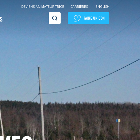
DEVIENS ANIMATEUR·TRICE
CARRIÈRES
ENGLISH
Recherche
S
FAIRE UN DON