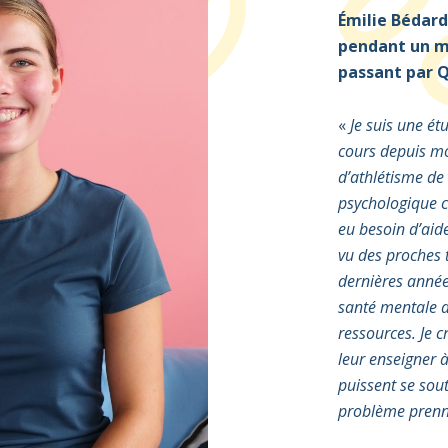
Émilie Bédard
pendant un m
passant par 
«
Je suis une ét
cours depuis mo
d’athlétisme de
psychologique c
eu besoin d’aid
vu des proches 
dernières année
santé mentale a
ressources. Je cr
leur enseigner 
puissent se sout
problème prenn