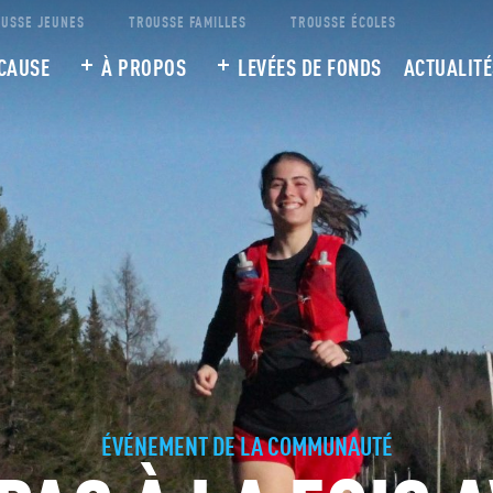
USSE JEUNES
TROUSSE FAMILLES
TROUSSE ÉCOLES
CAUSE
À PROPOS
LEVÉES DE FONDS
ACTUALITÉ
ÉVÉNEMENT DE LA COMMUNAUTÉ