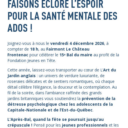
FAISONS ÉCLORE L’ESPOIR
POUR LA SANTÉ MENTALE DES
ADOS !
Joignez-vous à nous le
vendredi 4 décembre 2026
, à
compter de
18 h
, au
Fairmont Le Château
Frontenac
pour célébrer le
15ᵉ Bal du maire
au profit de la
Fondation Jeunes en Tête.
Cette année, laissez-vous transporter au cœur de L’
Art du
Jardin anglais
: un univers de verdure luxuriante, de
roseraies délicates et de sentiers romantiques, où chaque
détail célèbre l’élégance, la douceur et la contemplation.
Au
fil de la soirée, dans l’ambiance raffinée des grands
jardins britanniques vous soutiendrez la
prévention de la
détresse psychologique chez les adolescents de la
Capitale-Nationale et de l’Est-du-Québec
.
L’Après-Bal, quand la fête se poursuit jusqu’au
crépuscule
!
Pensé pour les
jeunes professionnels
et les