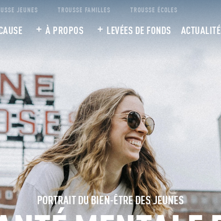
USSE JEUNES
TROUSSE FAMILLES
TROUSSE ÉCOLES
CAUSE
À PROPOS
LEVÉES DE FONDS
ACTUALITÉ
PORTRAIT DU BIEN-ÊTRE DES JEUNES