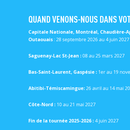
QUAND VENONS-NOUS DANS VOT
Capitale Nationale, Montréal, Chaudière-Ap
Outaouais
:
2
8
septembre
2
02
6
au
4
juin
202
7
Saguenay-Lac St-Jean :
0
8 au 25 mars
202
7
Bas-Saint-Laurent, Gaspésie :
1
er
au 1
9
nove
Abitibi-Témiscamingue
:
26 avril au 14 mai 2
Côte-Nord :
10 au 21
mai 202
7
Fin de la tournée 2025-2026 :
4
juin 2027