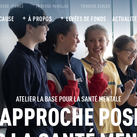
USSE JEUNES
TROUSSE FAMILLES
TROUSSE ÉCOLES
CAUSE
À PROPOS
LEVÉES DE FONDS
ACTUALITÉ
ATELIER LA BASE POUR LA SANTÉ MENTALE
 APPROCHE POSI