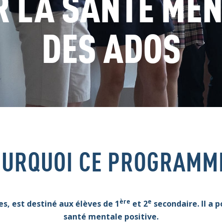
 LA SANTÉ ME
DES ADOS
URQUOI CE PROGRAMM
ère
e
es, est destiné aux élèves de 1
et 2
secondaire. Il a p
santé mentale positive.