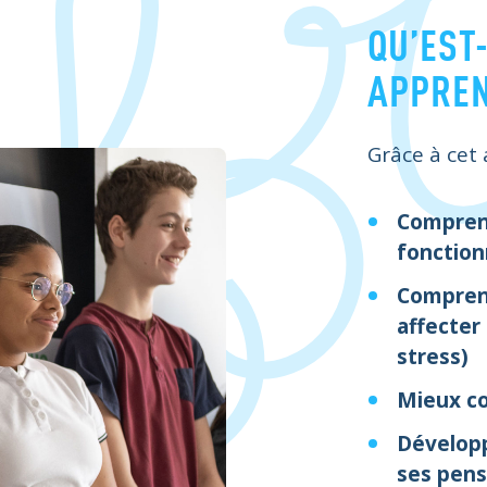
QU’EST
APPREN
Grâce à cet 
Comprend
fonctio
Compren
affecte
stress)
Mieux co
Dévelop
ses pens