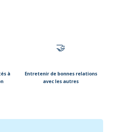
🤝
tés à
Entretenir de bonnes relations
on
avec les autres