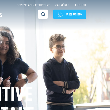
DEVIENS ANIMATEUR·TRICE
CARRIÈRES
ENGLISH
Recherche
S
FAIRE UN DON
TIVE