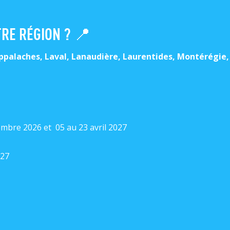
RE RÉGION ? 📍
palaches, Laval, Lanaudière, Laurentides, Montérégie, 
mbre 2026
et
0
5
au
23 avril
202
7
027