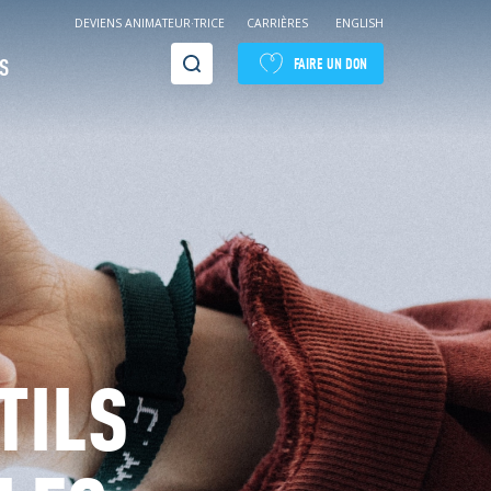
DEVIENS ANIMATEUR·TRICE
CARRIÈRES
ENGLISH
Recherche
S
FAIRE UN DON
TILS