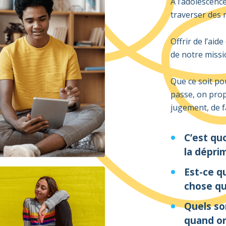
À l’adolescenc
traverser des 
Offrir de l’aide
de notre missi
Que ce soit po
passe, on prop
jugement, de f
C’est qu
la dépri
Est-ce q
chose qu
Quels son
quand on