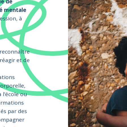
ie de
té mentale
ression, à
reconnaître
réagir et de
ations
corporelle,
 l’école ou
formations
dés par des
compagner