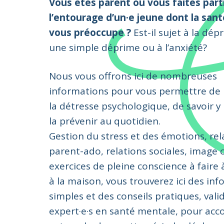
Vous êtes parent ou vous faites part
l’entourage d’un·e jeune dont la san
vous préoccupe ?
Est-il sujet à la dép
une simple déprime ou à l’anxiété?
Nous vous offrons ici de nombreuses
informations pour vous permettre de 
la détresse psychologique, de savoir y 
la prévenir au quotidien.
Gestion du stress et des émotions, rel
parent-ado, relations sociales, image 
exercices de pleine conscience à faire à
à la maison, vous trouverez ici des in
simples et des conseils pratiques, vali
expert·e·s en santé mentale, pour ac