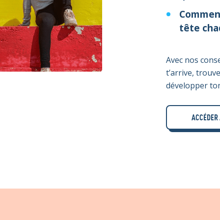
Comment 
tête cha
Avec nos conse
t’arrive, trouv
développer ton
ACCÉDER 