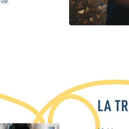
vie.
LA T