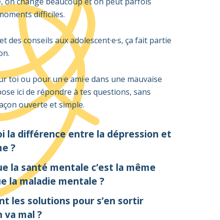
e, on change beaucoup et on peut parfois
moments difficiles.
 et des conseils aux adolescent·e·s, ça fait partie
on.
ur toi ou pour un·e ami·e dans une mauvaise
ose ici de répondre à tes questions, sans
açon ouverte et simple.
oi la différence entre la dépression et
me ?
ue la santé mentale c’est la même
e la maladie mentale ?
t les solutions pour s’en sortir
 va mal ?