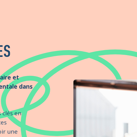
ES
aire et
mentale dans
 clés en
ces
oir une