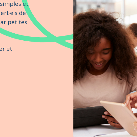
 simples et
ert·e·s de
ar petites
er et