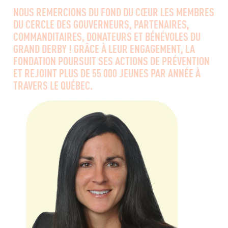
NOUS REMERCIONS DU FOND DU CŒUR LES MEMBRES
DU CERCLE DES GOUVERNEURS, PARTENAIRES,
COMMANDITAIRES, DONATEURS ET BÉNÉVOLES DU
GRAND DERBY ! GRÂCE À LEUR ENGAGEMENT, LA
FONDATION POURSUIT SES ACTIONS DE PRÉVENTION
ET REJOINT PLUS DE 55 000 JEUNES PAR ANNÉE À
TRAVERS LE QUÉBEC.