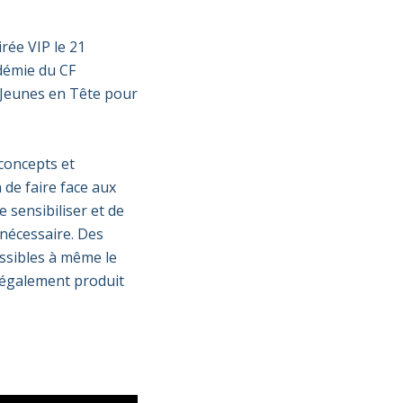
irée VIP
le 21
démie
du
CF
r Jeunes en Tête pour
 concepts
et
n de faire face aux
 sensibiliser et de
nécessaire.
Des
essibles
à
même
le
 également produit