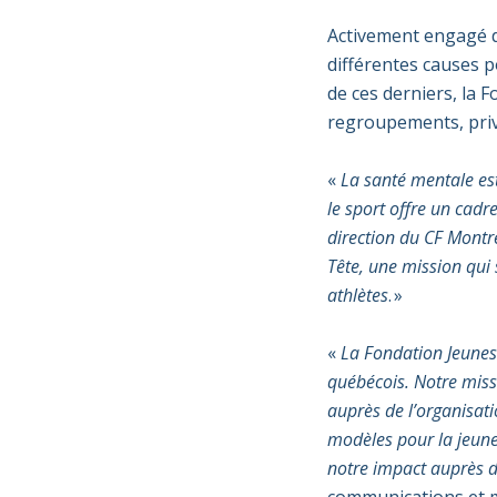
Activement
e
ngagé
différentes causes p
de ces derniers, la 
regroupement
s
, pri
«
La santé mentale est
le sport offre un cadr
direction
du
CF Montr
Tête, une mission qui 
athlètes
. »
«
La Fondation Jeunes 
québécois
. Notre miss
auprès de l’organisati
modèles pour la jeun
notre impact auprès 