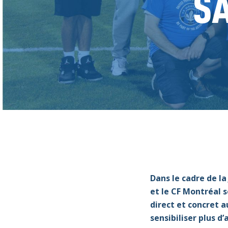
SA
Dans le cadre de l
e
t le CF Montréal 
direct et concret 
sensibiliser
plus d
’