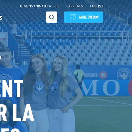
DEVIENS ANIMATEUR·TRICE
CARRIÈRES
ENGLISH
Recherche
S
FAIRE UN DON
F
ENT
R LA