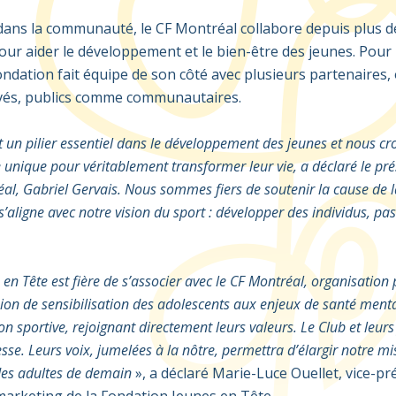
dans
la communauté, le CF Montréal
collabore depuis plus d
our aider le développement et le bien-être des jeunes
.
Pour 
Fondation
fait
équipe
de son côté
avec plusieurs partenaires,
vés
, publics comme
communautaires
.
 un pilier essentiel dans le développement des jeunes et nous 
e unique pour véritablement transformer leur vie
, a déclaré
le
pré
éal
, Gabriel Gervais.
N
ous sommes fiers de soutenir la cause de
s’aligne avec notre vision du sport :
développer
des individus, pa
en Tête est fière de s’associer avec
le
CF Montréa
l
, organisation
ion de sensi
bilisation d
es adolescents aux enjeux de santé ment
on sportive, rejoignant directement
leurs
valeurs.
L
e Club
e
t leur
esse
. L
eur
s
voix
,
jumelée
s
à la nôtre
,
permettra
d’élargir notre mi
d
es adultes de demain
», a déclaré Marie-Luce Ouellet,
v
ice-pr