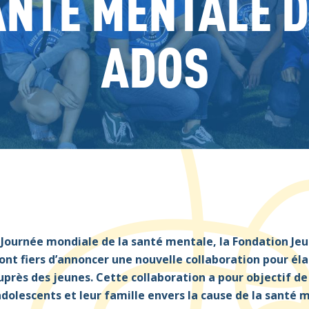
NTÉ MENTALE 
ADOS
a
J
ournée mondiale de la santé mentale
, la
Fondation Jeu
sont
fi
ers
d’annoncer un
e
nouvelle collaboration
pour
éla
auprès
des
jeunes.
C
e
tte collaboration
a pour objectif de
adolescents
et
leur famille
envers
la cause de la santé 