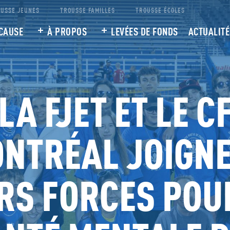
USSE JEUNES
TROUSSE FAMILLES
TROUSSE ÉCOLES
CAUSE
À PROPOS
LEVÉES DE FONDS
ACTUALITÉ
LA FJET ET LE C
NTRÉAL JOIGN
RS FORCES POU