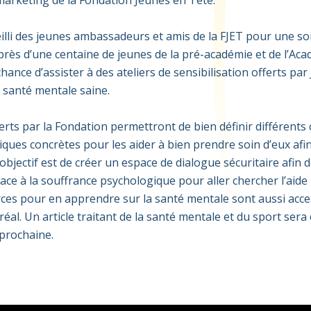
arketing de la Fondation Jeunes en Tête.
lli
des jeunes ambassadeurs et amis de la FJET pour une so
p
rès d’une centaine de jeunes de la pré-académie et de l’
A
ca
chance d’assister
à des ateliers de sensibilisation offerts pa
e santé mentale saine
.
ferts par la Fondation permett
ront
de
bien définir différents
iques concrètes pour les aider à bien prendre soin d
’eux
afi
’objectif est de c
réer un espace de dialogue sécuritaire afin de
face à
la
souffrance psychologique pour aller chercher l’aide 
rces pour en apprendre sur la santé mentale sont aussi acc
al. Un article traitant de
la santé mentale et du sport sera
prochaine.