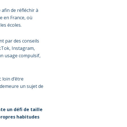
fin de réfléchir à
me en France, où
 les écoles.
t par des conseils
ikTok, Instagram,
un usage compulsif,
loin d’être
s demeure un sujet de
te un défi de taille
 propres habitudes