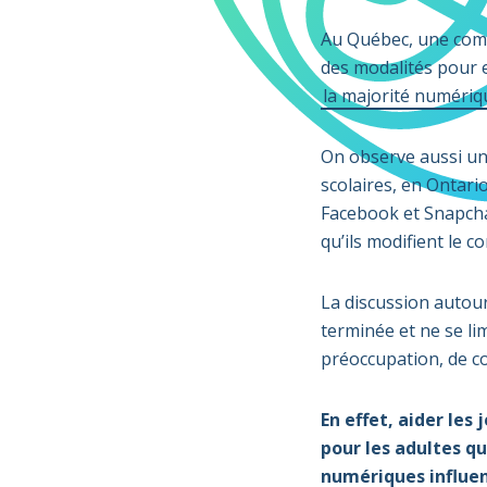
Au Québec, une commi
des modalités pour e
la majorité numériq
On observe aussi un
scolaires, en Ontari
Facebook et Snapcha
qu’ils modifient le 
La discussion autour
terminée et ne se li
préoccupation, de co
En effet, aider les
pour les adultes qu
numériques influen