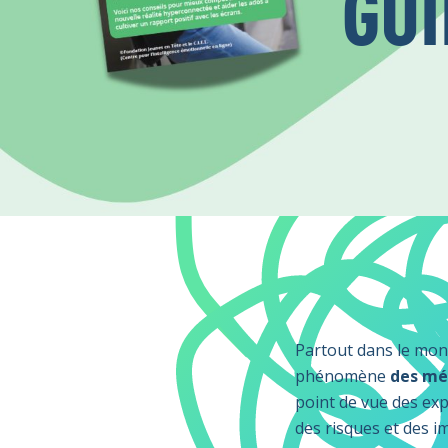
GUI
Partout dans le monde
phénomène
des méd
point de vue des expe
des risques et des im