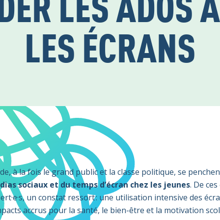
DER LES ADOS 
LES ÉCRANS
, à la fois le grand public et la classe politique, se penchen
ias sociaux et du temps d’écran chez les jeunes
. De ces
rt·e·s, un constat ressort : une utilisation intensive des écr
pacts accrus pour la santé, le bien-être et la motivation scol