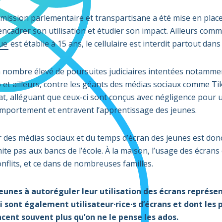
ssion parlementaire et transpartisane a été mise en place a
ncadrer son utilisation et étudier son impact. Ailleurs com
ue
est établie à 15 ans, le cellulaire est interdit partout dans
 nombre élevé de poursuites judiciaires intentées notammen
o et ailleurs, contre les géants des médias sociaux comme T
t, alléguant que ceux-ci sont conçus avec négligence pour 
comportement et entravent l’apprentissage des jeunes.
 des médias sociaux et du temps d’écran des jeunes est donc 
mite pas aux bancs de l’école. À la maison, l’usage des écran
nflits, et ce dans de nombreuses familles.
 jeunes à autoréguler leur utilisation des écrans représen
i sont également utilisateur·rice·s d’écrans et dont les
cent souvent plus qu’on ne le pense les ados.