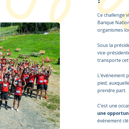
Ce challenge v
Banque
Natio
organismes
lo
Sous la présid
vice-présidente
transporte ce
L’événement pr
pied, auxquelle
prendre part.
C’est une occa
une opportun
événement clé 