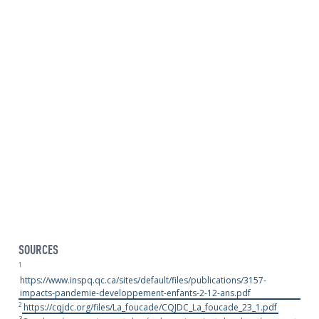
SOURCES
1
https://www.inspq.qc.ca/sites/default/files/publications/3157-
impacts-pandemie-developpement-enfants-2-12-ans.pdf
2
https://cqjdc.org/files/La_foucade/CQJDC_La_foucade_23_1.pdf
3