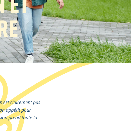
N ET
RE
 n’est clairement pas
son appétit pour
sion prend toute la