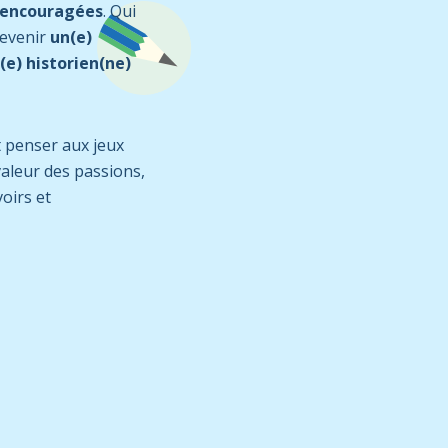
t encouragées
. Qui
devenir
un(e)
(e) historien(ne)
t penser aux jeux
valeur des passions,
oirs et