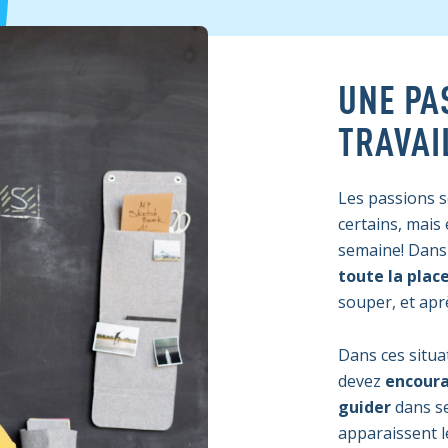
UNE PA
TRAVAI
Les passions s
certains, mais 
semaine! Dans 
toute la plac
souper, et aprè
Dans ces situa
devez
encoura
guider
dans se
apparaissent l