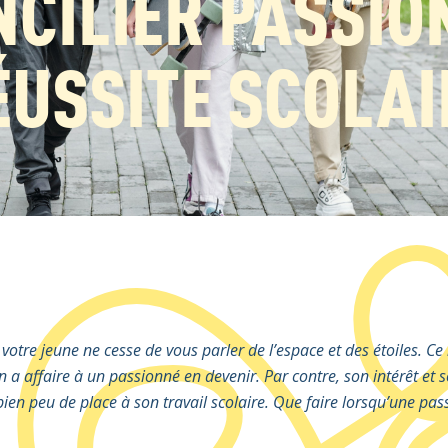
CILIER PASSIO
ÉUSSITE SCOLAI
 votre jeune ne cesse de vous parler de l’espace et des étoiles. Ce
n a affaire à un passionné en devenir. Par contre, son intérêt et 
bien peu de place à son travail scolaire. Que faire lorsqu’une pas