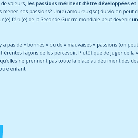
t de valeurs,
les passions méritent d’être développées e
s mener nos passions? Un(e) amoureux(se) du violon peut 
 un(e) féru(e) de la Seconde Guerre mondiale peut devenir
un
’y a pas de « bonnes » ou de « mauvaises » passions (on peu
ifférentes façons de les percevoir. Plutôt que de juger de la 
e qu’elles ne prennent pas toute la place au détriment des dev
otre enfant.