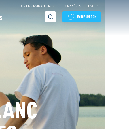
DEVIENS ANIMATEUR·TRICE
CARRIÈRES
ENGLISH
Recherche
S
FAIRE UN DON
LANC