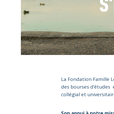
S
La Fondation Famille Le
des bourses d’études e
collégial et universitair
Son appui à notre mis