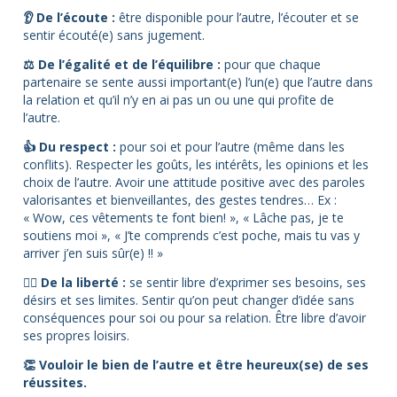
👂 De l’écoute :
être disponible pour l’autre, l’écouter et se
sentir écouté(e) sans jugement.
⚖ De l’égalité et de l’équilibre :
pour que chaque
partenaire se sente aussi important(e) l’un(e) que l’autre dans
la relation et qu’il n’y en ai pas un ou une qui profite de
l’autre.
👍 Du respect :
pour soi et pour l’autre (même dans les
conflits). Respecter les goûts, les intérêts, les opinions et les
choix de l’autre. Avoir une attitude positive avec des paroles
valorisantes et bienveillantes, des gestes tendres… Ex :
« Wow, ces vêtements te font bien! », « Lâche pas, je te
soutiens moi », « J’te comprends c’est poche, mais tu vas y
arriver j’en suis sûr(e) !! »
🧘‍♀️ De la liberté :
se sentir libre d’exprimer ses besoins, ses
désirs et ses limites. Sentir qu’on peut changer d’idée sans
conséquences pour soi ou pour sa relation. Être libre d’avoir
ses propres loisirs.
👏 Vouloir le bien de l’autre et être heureux(se) de ses
réussites.