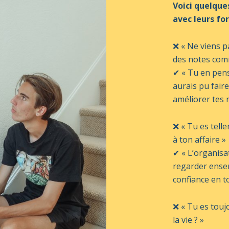
Voici quelque
avec leurs for
❌ « Ne viens pa
des notes comm
✔ « Tu en pens
aurais pu fair
améliorer tes 
❌ « Tu es tell
à ton affaire »
✔ « L’organisa
regarder ensem
confiance en to
❌ « Tu es touj
la vie ? »