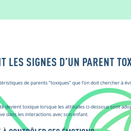
T LES SIGNES D’UN PARENT TOX
téristiques de parents ‘’toxiques’’ que l’on doit chercher à é
lité devient toxique lorsque les attitudes ci-dessous sont ad
ive dans les interactions avec son enfant.