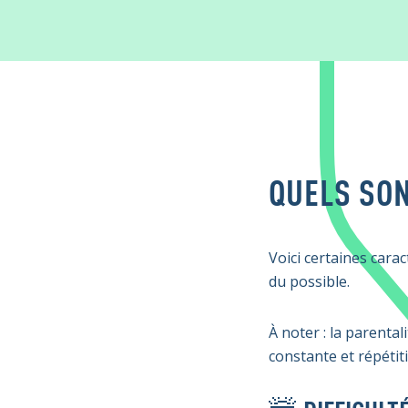
QUELS SON
Voici certaines carac
du possible.
À noter : la parenta
constante et répétit