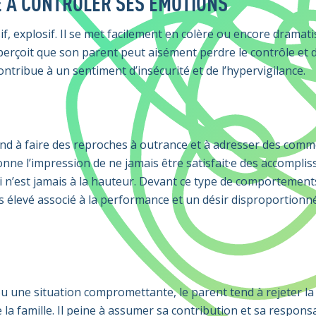
É À CONTRÔLER SES ÉMOTIONS
if, explosif. Il se met facilement en colère ou encore dramati
 perçoit que son parent peut aisément perdre le contrôle et 
 contribue à un sentiment d’insécurité et de l’hypervigilance.
end à faire des reproches à outrance et à adresser des com
 donne l’impression de ne jamais être satisfait·e des accompl
ci n’est jamais à la hauteur. Devant ce type de comportements
s élevé associé à la performance et un désir disproportionn
 une situation compromettante, le parent tend à rejeter la
 la famille. Il peine à assumer sa contribution et sa responsa