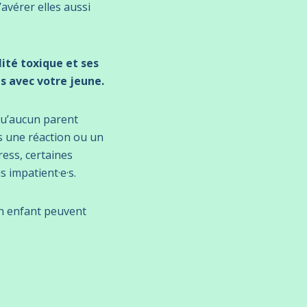
avérer elles aussi
ité toxique et ses
s avec votre jeune.
qu’aucun parent
ns une réaction ou un
ress, certaines
s impatient·e·s.
on enfant peuvent