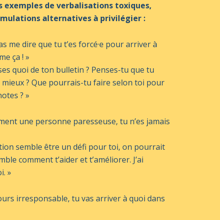
s exemples de verbalisations toxiques,
mulations alternatives à privilégier :
s me dire que tu t’es forcé·e pour arriver à
e ça ! »
es quoi de ton bulletin ? Penses-tu que tu
e mieux ? Que pourrais-tu faire selon toi pour
notes ? »
ement une personne paresseuse, tu n’es jamais
tion semble être un défi pour toi, on pourrait
ble comment t’aider et t’améliorer. J’ai
i. »
ours irresponsable, tu vas arriver à quoi dans