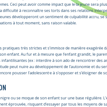
lèmes. Ceci peut avoir comme impact que le·la jeune sera plu
a difficulté à reconnaître ses torts dans ses relations interp
·s jeunes développeront un sentiment de culpabilité accru, se 
ations à tout moment, sans raison valable.
 pratiques très strictes et s’immisce de manière exagérée d
 son enfant. Au fur et à mesure que l’enfant grandit, le pare
 infantilisantes (ex : interdire à son ado de rencontrer des a
attitude peut nuire au développement de l’autonomie et du se
encore pousser l’adolescent·e à s’opposer et s’éloigner de s
ION
énigre ou se moque de son enfant sur une base régulière. L
ment éprouvée, risquant d’essayer par tous les moyens de sa