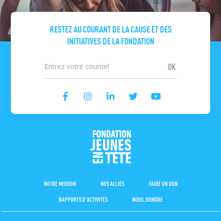
RESTEZ AU COURANT DE LA CAUSE ET DES
INITIATIVES DE LA FONDATION
NOTRE MISSION
NOS ALLIÉS
FAIRE UN DON
RAPPORTS D’ACTIVITÉS
NOUS JOINDRE