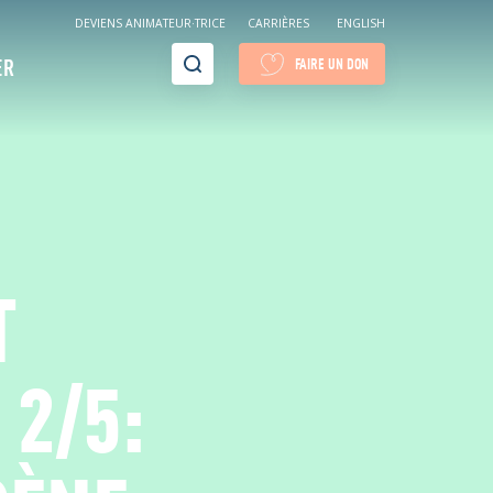
DEVIENS ANIMATEUR·TRICE
CARRIÈRES
ENGLISH
Recherche
ER
FAIRE UN DON
T
 2/5: